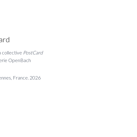
ard
n collective
PostCard
alerie OpenBach
ennes, France. 2026