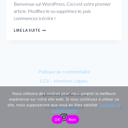
Bienvenue sur WordPress. Ceci est votre premier
article. Modifiez-le ou supprimez-le, puis
commencez à écrire !
BONJOUR
LIRE LA SUITE
TOUT
LE
MONDE !
Politique de confidentialité
CGV – Mentions Légales
Nous utilisons des cookies pour vous garantir la meilleure
@sacrificestudio 2026
expérience sur notre site web. Si vous continuez à utiliser ce
site, nous supposerons que vous en êtes satisfait.
Politique de
Termes et conditions
confidentialité
OK
Non