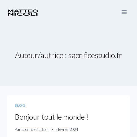
Aller
au
contenu
Auteur/autrice : sacrificestudio.fr
BLOG
Bonjour tout le monde !
Par
sacrificestudio.fr
7 février 2024